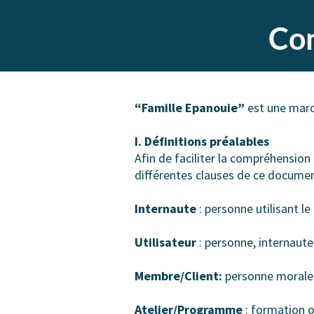
Con
“Famille Epanouie”
est une marqu
I. Définitions préalables
Afin de faciliter la compréhension 
différentes clauses de ce documen
Internaute
: personne utilisant l
Utilisateur
: personne, internaute
Membre/Client:
personne morale 
Atelier/Programme
: formation ou