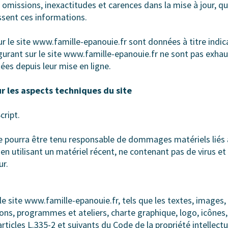
omissions, inexactitudes et carences dans la mise à jour, qu’
issent ces informations.
r le site www.famille-epanouie.fr sont données à titre indicat
igurant sur le site www.famille-epanouie.fr ne sont pas exhau
es depuis leur mise en ligne.
ur les aspects techniques du site
cript.
 pourra être tenu responsable de dommages matériels liés à l’
 en utilisant un matériel récent, ne contenant pas de virus e
ur.
le site www.famille-epanouie.fr, tels que les textes, image
tions, programmes et ateliers, charte graphique, logo, icônes,
rticles L.335-2 et suivants du Code de la propriété intellectu