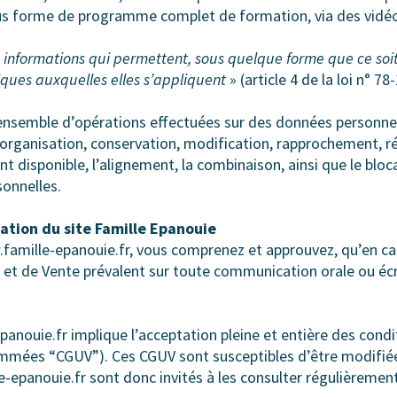
 sous forme de programme complet de formation, via des vid
s informations qui permettent, sous quelque forme que ce soi
siques auxquelles elles s’appliquent
» (article 4 de la loi n° 78
ensemble d’opérations effectuées sur des données personnel
 organisation, conservation, modification, rapprochement, r
ant disponible, l’alignement, la combinaison, ainsi que le blo
sonnelles.
sation du site Famille Epanouie
w.famille-epanouie.fr, vous comprenez et approuvez, qu’en c
 et de Vente prévalent sur toute communication orale ou écri
panouie.fr implique l’acceptation pleine et entière des condi
énommées “CGUV”). Ces CGUV sont susceptibles d’être modif
le-epanouie.fr sont donc invités à les consulter régulièrement