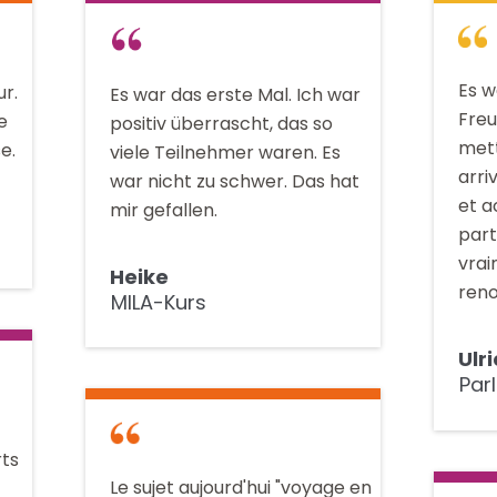
Es w
ur.
Es war das erste Mal. Ich war
Freu
e
positiv überrascht, das so
mett
e.
viele Teilnehmer waren. Es
arri
war nicht zu schwer. Das hat
et a
mir gefallen.
part
vrai
Heike
reno
MILA-Kurs
Ulr
Par
rts
Le sujet aujourd'hui "voyage en