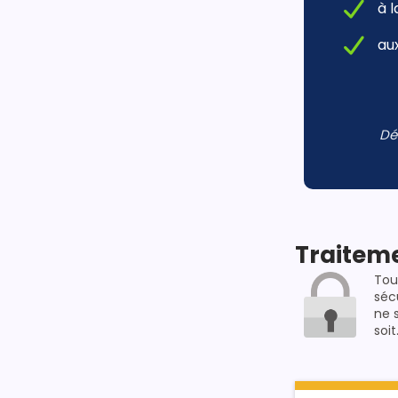
à 
au
Dé
Traiteme
Tou
séc
ne 
soit