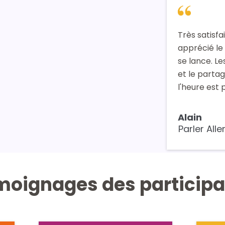
Très satisfa
apprécié le
se lance. L
et le parta
l'heure est
Alain
Parler Al
moignages des participa