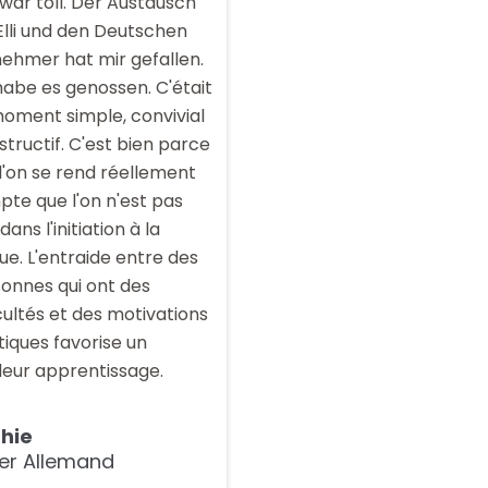
war toll. Der Austausch
Elli und den Deutschen
nehmer hat mir gefallen.
habe es genossen. C'était
oment simple, convivial
nstructif. C'est bien parce
l'on se rend réellement
te que l'on n'est pas
dans l'initiation à la
ue. L'entraide entre des
onnes qui ont des
icultés et des motivations
tiques favorise un
leur apprentissage.
hie
ler Allemand