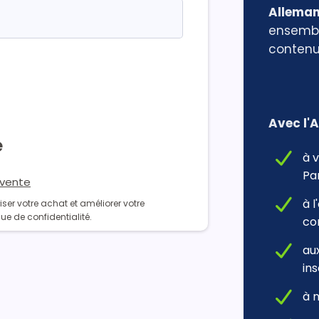
Allema
ensembl
contenu
Avec l'
e
à 
Par
 vente
à 
ser votre achat et améliorer votre
que de confidentialité.
co
au
ins
à 