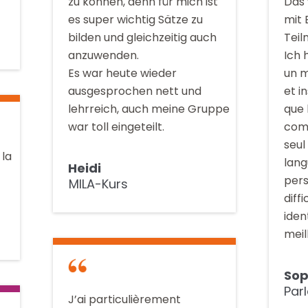
zu können, denn für mich ist
Das 
es super wichtig Sätze zu
mit 
bilden und gleichzeitig auch
Teil
anzuwenden.
Ich 
Es war heute wieder
un m
ausgesprochen nett und
et i
lehrreich, auch meine Gruppe
que 
war toll eingeteilt.
comp
seul 
 la
lang
Heidi
pers
MILA-Kurs
diff
iden
meil
Sop
Par
J’ai particulièrement