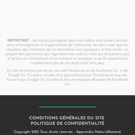
IMPORTANT
: Les leçons partagées dans ces vidéos sont issues de mon
vécu d'enseignante et d'apprenante de l'allemand. Veuillez noter que les
résultats des membres de ma formation sont atypiques et très variés. La
plupart des personnes qui regardent mes vidéos, mais qui ne passent pas
à l'action en s'entraînant et en mettant en pratique ce qu'ils apprennent,
n'obtiennent pas de résultats voire très peu.
Ce site ne fait pas partie du site web Facebook ou de Facebook, Inc. ni de
Google Inc. En outre, ce site n’est pas endossé par Facebook en aucune
façon ni par Google Inc. Facebook est une marque déposée de Facebook,
Inc.
CONDITIONS GÉNÉRALES DU SITE
POLITIQUE DE CONFIDENTIALITÉ
Copyright 2021 Tous droits réservés - Apprendre Natur'allemand.