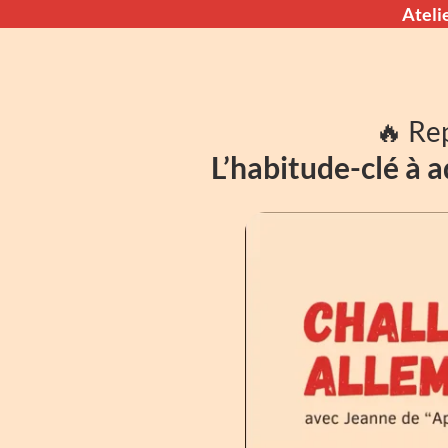
Ateli
🔥 Rep
L’habitude-clé à 