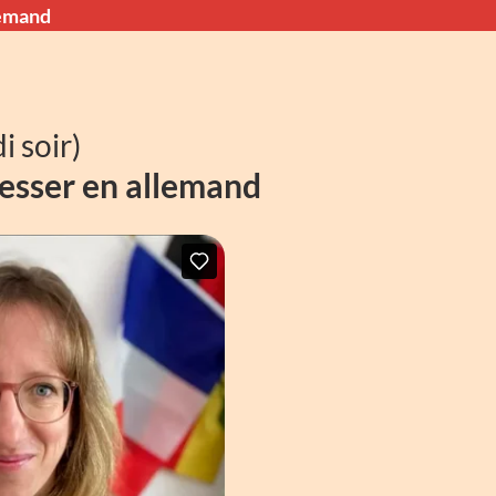
lemand
i soir)
resser en allemand