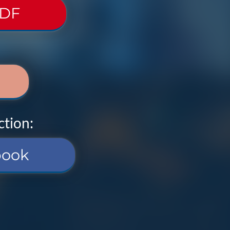
PDF
ction:
book