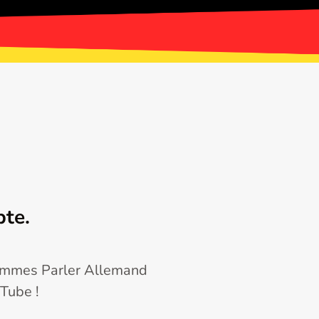
pte.
grammes Parler Allemand
uTube !