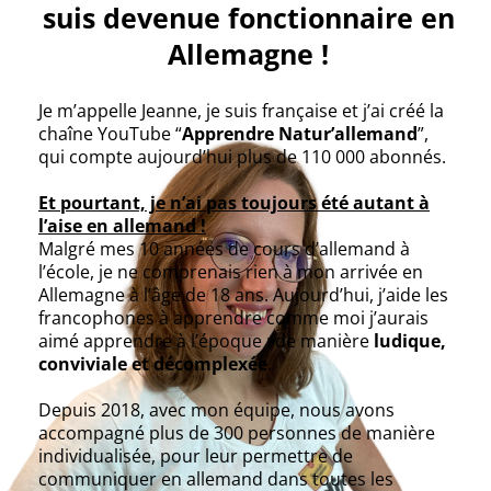
suis devenue fonctionnaire en
Allemagne !
Je m’appelle Jeanne, je suis française et j’ai créé la
chaîne YouTube “
Apprendre Natur’allemand
”,
qui compte aujourd’hui plus de 110 000 abonnés.
Et pourtant, je n’ai pas toujours été autant à
l’aise en allemand !
Malgré mes 10 années de cours d’allemand à
l’école, je ne comprenais rien à mon arrivée en
Allemagne à l’âge de 18 ans. Aujourd’hui, j’aide les
francophones à apprendre comme moi j’aurais
aimé apprendre à l’époque : de manière
ludique,
conviviale et décomplexée
.
Depuis 2018, avec mon équipe, nous avons
accompagné plus de 300 personnes de manière
individualisée, pour leur permettre de
communiquer en allemand dans toutes les