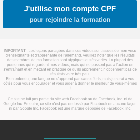
J'utilise mon compte CPF
pour rejoindre la formation
IMPORTANT
: Les leçons partagées dans ces vidéos sont issues de mon vécu
d'enseignante et d'apprenante de l'allemand. Veuillez noter que les résultats
des membres de ma formation sont atypiques et très variés. La plupart des
personnes qui regardent mes vidéos, mais qui ne passent pas à l'action en
s'entraînant et en mettant en pratique ce qu'ils apprennent, n'obtiennent pas de
résultats voire très peu.
Bien entendu, une langue ne s'apprend pas sans efforts, mais je serai à vos
côtés pour vous encourager et vous aider à donner le meilleur de vous-mêmes
!
Ce site ne fait pas partie du site web Facebook ou de Facebook, Inc. ni de
Google Inc. En outre, ce site n’est pas endossé par Facebook en aucune façon
ni par Google Inc. Facebook est une marque déposée de Facebook, Inc.