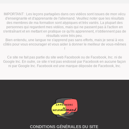
IMPORTANT : Les leçons partagées dans ces vidéos sont issues de mon vécu
d'enseignante et d'apprenante de l'allemand. Veuillez noter que les résultats
des membres de ma formation sont atypiques et très variés. La plupart des
personnes qui regardent mes vidéos, mais qui ne passent pas à l'action en
s'entraînant et en mettant en pratique ce qu'ils apprennent, n'obtiennent pas de
résultats voire très peu.
Bien entendu, une langue ne s'apprend pas sans efforts, mais je serai à vos
côtés pour vous encourager et vous aider à donner le meilleur de vous-mêmes
!
Ce site ne fait pas partie du site web Facebook ou de Facebook, Inc. ni de
Google Inc. En outre, ce site n’est pas endossé par Facebook en aucune façon
ni par Google Inc. Facebook est une marque déposée de Facebook, Inc.
CONDITIONS GÉNÉRALES DU SITE