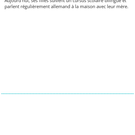
Aujourd'hui, ses filles suivent un cursus scolaire bilingue et
parlent régulièrement allemand à la maison avec leur mère.