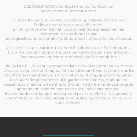
DES QUESTIONS ? Contacte-moi sur contact [at]
apprendrenaturallemand.com
La présente page utilise des cookies pour analyser et améliorer
l’utilisation du site par ses utilisateurs.
En utilisant ce site internet, vous consentez expressément au
traitement de vos données par
nos logiciels dans les conditions et pour les finalités décrites ci-dessus.
Ce site ne fait pas partie du site web Facebook ou de Facebook, Inc.
En outre, ce site n’est pas endossé par Facebook en aucune façon.
Facebook est une marque déposée de Facebook, Inc.
IMPORTANT : Les leçons partagées dans ces vidéos sont issues de mon
vécu d'enseignante et d'apprenante de l'allemand. Veuillez noter que les
résultats des membres de ma formation sont atypiques et très variés.
La plupart des personnes qui regardent mes vidéos, mais qui ne
passent pas à l'action en s'entraînant et en mettant en pratique ce qu'ils
apprennent, n'obtiennent pas de résultats voire très peu.
Bien entendu, une langue ne s'apprend pas sans efforts, mais je serai à
vos côtés pour vous encourager et vous aider à donner le meilleur de
vous-mêmes !