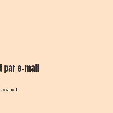
t par e-mail
ociaux ⬇️