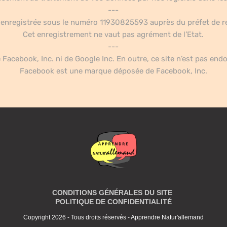
---
é enregistrée sous le numéro 11930825593 auprès du préfet de r
Cet enregistrement ne vaut pas agrément de l’Etat.
---
e Facebook, Inc. ni de Google Inc. En outre, ce site n’est pas en
Facebook est une marque déposée de Facebook, Inc.
CONDITIONS GÉNÉRALES DU SITE
POLITIQUE DE CONFIDENTIALITÉ
Copyright 2026 - Tous droits réservés - Apprendre Natur'allemand