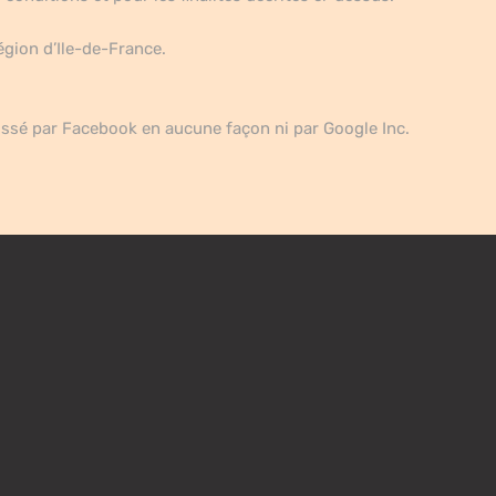
égion d’Ile-de-France.
dossé par Facebook en aucune façon ni par Google Inc.