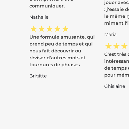
jouer avec
communiquer.
: j'essaie 
le même r
Nathalie
mimant l'i
Maria
Une formule amusante, qui
prend peu de temps et qui
nous fait découvrir ou
C'est très 
réviser d'autres mots et
intéressan
tournures de phrases
de temps e
pour mémo
Brigitte
Ghislaine