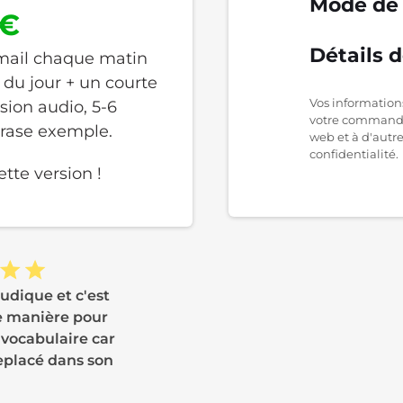
Mode de
 €
Détails 
mail chaque matin
 du jour + un courte
Vos informations
sion audio, 5-6
votre commande,
hrase exemple.
web et à d'autre
confidentialité.
tte version !
ludique et c'est
 manière pour
 vocabulaire car
eplacé dans son