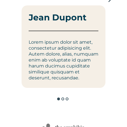
Ma
Jean Dupont
Lorem
Lorem ipsum dolor sit amet,
conse
consectetur adipisicing elit.
Autem
Autem dolore, alias, numquam
numq
enim ab voluptate id quam
volup
harum ducimus cupiditate
ducim
similique quisquam et
quisq
deserunt, recusandae.
recus