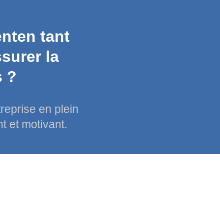
nten tant
surer la
s ?
reprise en plein
t et motivant.