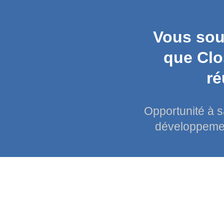
Vous sou
que Clo
ré
Opportunité à s
développement