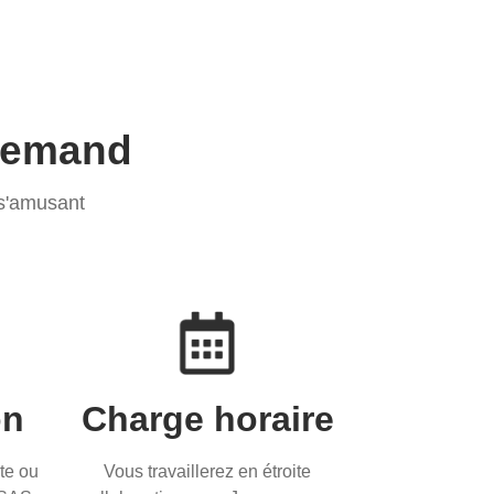
llemand
 s'amusant
on
Charge horaire
te ou
Vous travaillerez en étroite