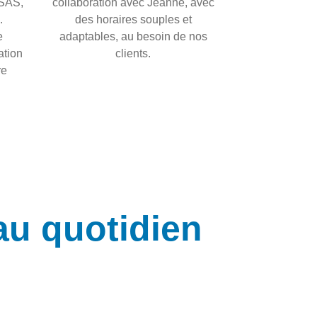
 SAS,
collaboration avec Jeanne, avec
.
des horaires souples et
e
adaptables, au besoin de nos
ation
clients.
re
au quotidien