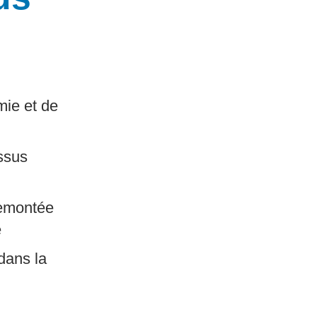
mie et de
ssus
 remontée
e
 dans la