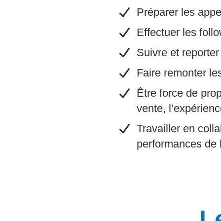
​Préparer les app
​Effectuer les fol
Suivre et reporter
​Faire remonter l
​Être force de pro
vente, l’expérienc
​Travailler en co
performances de 
L