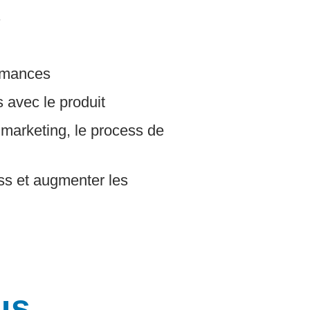
s
ormances
 avec le produit
e marketing, le process de
ess et augmenter les
us