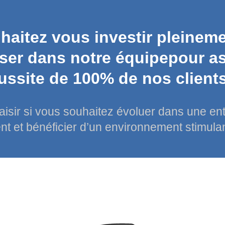
haitez vous investir pleineme
ser dans notre équipepour as
ussite de 100% de nos client
aisir si vous souhaitez évoluer dans une ent
 et bénéficier d’un environnement stimulan