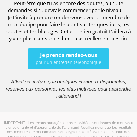
Peut-être que tu as encore des doutes, ou tu te
demandes si tu devrais commencer par le niveau 1...
Je t'invite à prendre rendez-vous avec un membre de
mon équipe pour faire le point sur tes questions, tes
doutes et tes blocages. Cet entretien gratuit t'aidera à
y voir plus clair sur ce dont tu as réellement besoin.
Je prends rendez-vous
pour un entretien téléphonique
Attention, il n'y a que quelques créneaux disponibles,
réservés aux personnes les plus motivées pour apprendre
l'allemand !
IMPORTANT : Les leçons partagées dans ces vidéos sont issues de mon vécu
d'enseignante et d'apprenante de l'allemand. Veuillez noter que les résultats
des membres de ma formation sont atypiques et très variés. La plupart des
personnes qui regardent mes vidéos, mais qui ne passent pas à l'action en