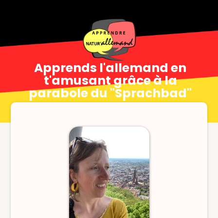
Apprends l'allemand en
t'amusant grâce à la
parabole du "Sprachbad"