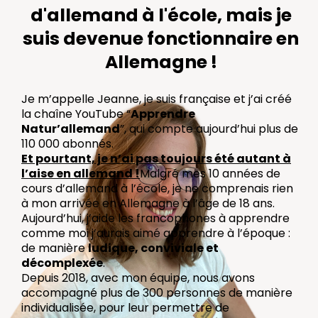
d'allemand à l'école, mais je
suis devenue fonctionnaire en
Allemagne !
Je m’appelle Jeanne, je suis française et j’ai créé
la chaîne YouTube “
Apprendre
Natur’allemand
”, qui compte aujourd’hui plus de
110 000 abonnés.
Et pourtant, je n’ai pas toujours été autant à
l’aise en allemand !
Malgré mes 10 années de
cours d’allemand à l’école, je ne comprenais rien
à mon arrivée en Allemagne à l’âge de 18 ans.
Aujourd’hui, j’aide les francophones à apprendre
comme moi j’aurais aimé apprendre à l’époque :
de manière
ludique, conviviale et
décomplexée
.
Depuis 2018, avec mon équipe, nous avons
accompagné plus de 300 personnes de manière
individualisée, pour leur permettre de