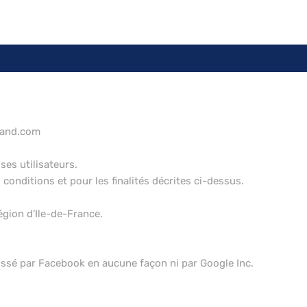
mand.com
ses utilisateurs.
conditions et pour les finalités décrites ci-dessus.
égion d’Ile-de-France.
dossé par Facebook en aucune façon ni par Google Inc.