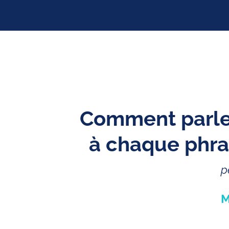
Comment parler
à chaque phra
p
M