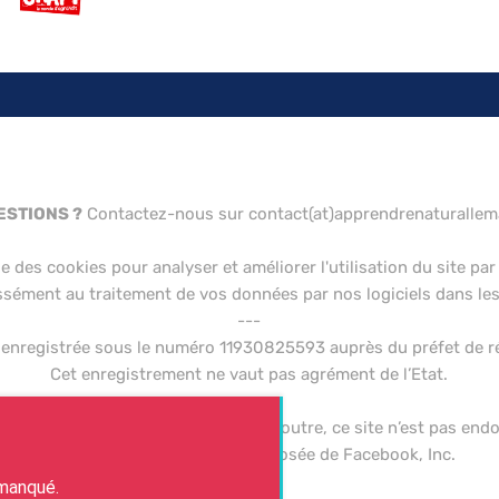
ESTIONS ?
Contactez-nous sur contact(at)apprendrenaturalle
se des cookies pour analyser et améliorer l'utilisation du site par 
ssément au traitement de vos données par nos logiciels dans les 
---
é enregistrée sous le numéro 11930825593 auprès du préfet de r
Cet enregistrement ne vaut pas agrément de l’Etat.
0
0
---
0
0
:
e Facebook, Inc. ni de Google Inc. En outre, ce site n’est pas en
JE PARTICIPE
Facebook est une marque déposée de Facebook, Inc.
INUTES
!
 manqué.