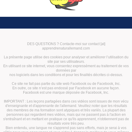
DES QUESTIONS ? Contacte-moi sur contact [at]
apprendrenaturallemand.com
La présente page utilise des cookies pour analyser et améliorer l’utilisation du
site par ses utilisateurs.
En utilisant ce site internet, vous consentez expressément au traitement de vos
données par
nos logiciels dans les conditions et pour les finalités décrites ci-dessus.
Ce site ne fait pas partie du site web Facebook ou de Facebook, Inc.
En outre, ce site n’est pas endossé par Facebook en aucune façon.
Facebook est une marque déposée de Facebook, Inc.
IMPORTANT : Les leçons partagées dans ces vidéos sont issues de mon vécu
d'enseignante et d'apprenante de l'allemand. Veuillez noter que les résultats
des membres de ma formation sont atypiques et très variés. La plupart des
personnes qui regardent mes vidéos, mais qui ne passent pas à l'action en
s'entraînant et en mettant en pratique ce qu'ils apprennent, n'obtiennent pas de
résultats voire très peu.
Bien entendu, une langue ne s'apprend pas sans efforts, mais je serai à vos